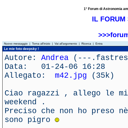
1° Forum di Astronomia amator
IL FORUM 
>>>forum
Nuovo messaggio
|
Torna all'inizio
|
Vai all'argomento
|
Ricerca
|
Entra
Le mie foto deepsky !
Autore:
Andrea
(---.fastres
Data: 01-24-06 16:28
Allegato:
m42.jpg
(35k)
Ciao ragazzi , allego le mi
weekend .
Preciso che non ho preso nè
sono pigro